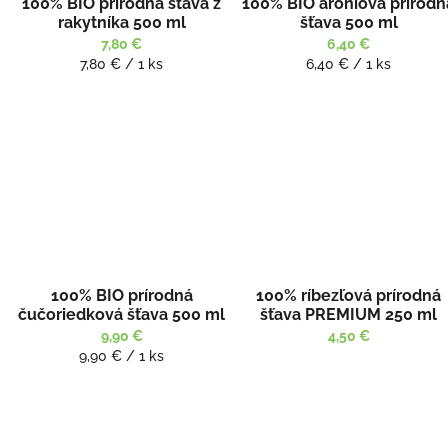
100% BIO prírodná šťava z
100% BIO aróniová prírodn
rakytníka 500 ml
šťava 500 ml
7,80 €
6,40 €
Jednotková
Jednotková
7,80 € / 1 ks
6,40 € / 1 ks
cena:
cena:
100% BIO prírodná
100% ríbezľová prírodná
čučoriedková šťava 500 ml
šťava PREMIUM 250 ml
9,90 €
4,50 €
Jednotková
9,90 € / 1 ks
cena: