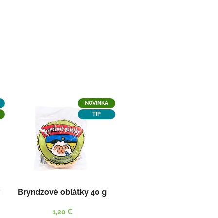
NOVINKA
TIP
i
Bryndzové oblátky 40 g
1,20 €