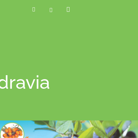
Nákupný
Hľadať
Prihlásenie
košík
dravia