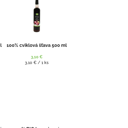
l
100% cviklová šťava 500 ml
3,10 €
Jednotková
3,10 € / 1 ks
cena: