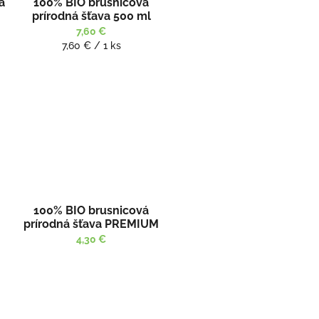
á
100% BIO brusnicová
prírodná šťava 500 ml
7,60 €
Jednotková
7,60 € / 1 ks
cena:
100% BIO brusnicová
prírodná šťava PREMIUM
250ml
4,30 €