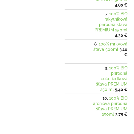
4,80 €
100% BIO
rakytníková
prírodná šťava
PREMIUM 250ml
4,30 €
100% mrkvová
šťava 500ml
3,10
€
100% BIO
prírodná
čučoriedková
šťava PREMIUM
250 ml
5,40 €
100% BIO
aróniová prírodná
šťava PREMIUM
250ml
3,75 €