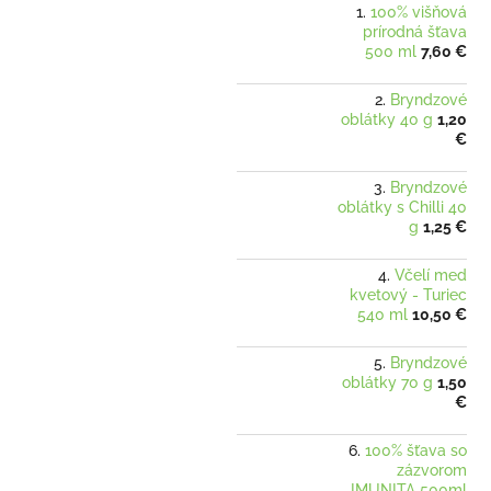
100% višňová
prírodná šťava
500 ml
7,60 €
Bryndzové
oblátky 40 g
1,20
€
Bryndzové
oblátky s Chilli 40
g
1,25 €
Včelí med
kvetový - Turiec
540 ml
10,50 €
Bryndzové
oblátky 70 g
1,50
€
100% šťava so
zázvorom
IMUNITA 500ml