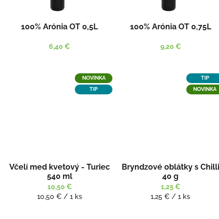
100% Arónia OT 0,5L
100% Arónia OT 0,75L
6,40 €
9,20 €
NOVINKA
TIP
TIP
NOVINKA
Včelí med kvetový - Turiec
Bryndzové oblátky s Chill
540 ml
40 g
10,50 €
1,25 €
Jednotková
Jednotková
10,50 € / 1 ks
1,25 € / 1 ks
cena:
cena: