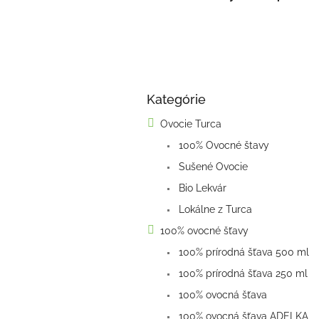
B
Kategórie
o
Preskočiť
kategórie
č
Ovocie Turca
n
100% Ovocné štavy
ý
p
Sušené Ovocie
a
Bio Lekvár
n
e
Lokálne z Turca
l
100% ovocné šťavy
100% prírodná šťava 500 ml
100% prírodná šťava 250 ml
100% ovocná šťava
100% ovocná šťava ADELKA