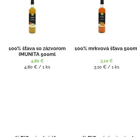
100% šťava so zázvorom
100% mrkvová šťava 500m
IMUNITA 500ml
4,80 €
3,10 €
Jednotková
Jednotková
4,80 € / 1 ks
3,10 € / 1 ks
cena:
cena: