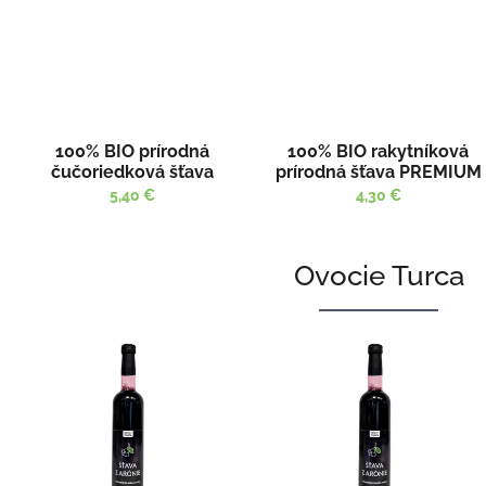
100% BIO prírodná
100% BIO rakytníková
čučoriedková šťava
prírodná šťava PREMIUM
PREMIUM 250 ml
250ml
5,40 €
4,30 €
Ovocie Turca