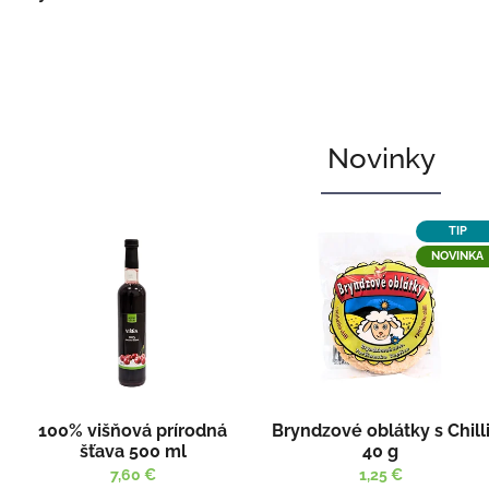
O
Novinky
v
o
c
TIP
i
NOVINKA
e
T
u
r
c
a
100% višňová prírodná
Bryndzové oblátky s Chill
šťava 500 ml
40 g
-
7,60 €
1,25 €
M