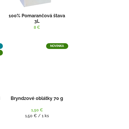
100% Pomarančová štava
3L
8 €
NOVINKA
i
Bryndzové oblátky 70 g
1,50 €
Jednotková
1,50 € / 1 ks
cena: