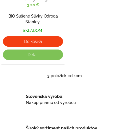
3,20 €
BIO Sušené Slivky Odroda
Stanley
SKLADOM
Do košíka
Detail
3
položiek celkom
O
v
l
á
Slovenská výroba
d
Nákup priamo od výrobcu
a
c
i
e
p
Široký sortiment našich produktov