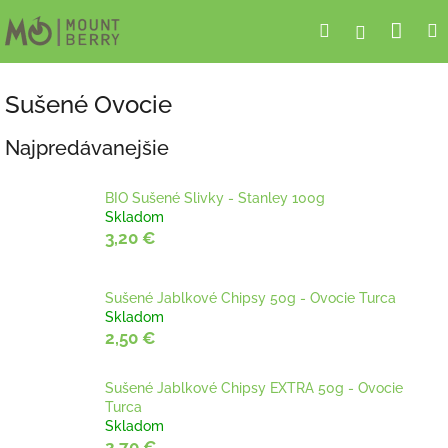
Prejsť
Nák
Hľadať
Prihlásen
na
obsah
koší
Sušené Ovocie
Najpredávanejšie
BIO Sušené Slivky - Stanley 100g
Skladom
3,20 €
Sušené Jablkové Chipsy 50g - Ovocie Turca
Skladom
2,50 €
Sušené Jablkové Chipsy EXTRA 50g - Ovocie
Turca
Skladom
2,70 €