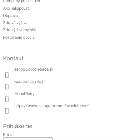
Company profile - EN
Ako nakupovať
Doprava
Zdravá výživa
Zdravý životný štýl
Pestovanie ovocia
Kontakt
eshop
@
ovocieturca.sk
+421 907 703 643
MountBerry
https://www.instagram.com/ovocieturca/
Prihlásenie
E-mail