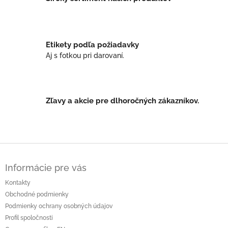
r
v
k
y
Etikety podľa požiadavky
v
ý
Aj s fotkou pri darovaní.
p
i
s
u
Zľavy a akcie pre dlhoročných zákazníkov.
Z
á
Informácie pre vás
p
ä
Kontakty
t
Obchodné podmienky
i
Podmienky ochrany osobných údajov
e
Profil spoločnosti