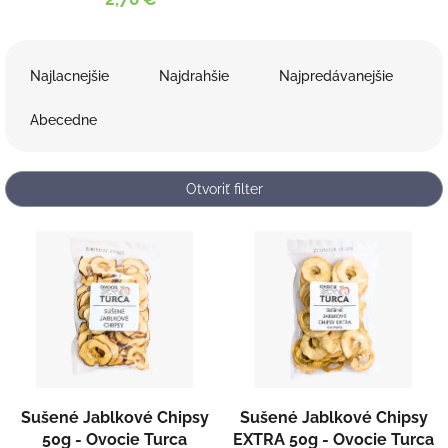
R
a
Najlacnejšie
Najdrahšie
Najpredávanejšie
d
e
Abecedne
n
i
e
Otvoriť filter
p
r
V
o
ý
d
p
u
i
k
s
t
p
o
r
v
o
d
Sušené Jablkové Chipsy
Sušené Jablkové Chipsy
u
50g - Ovocie Turca
EXTRA 50g - Ovocie Turca