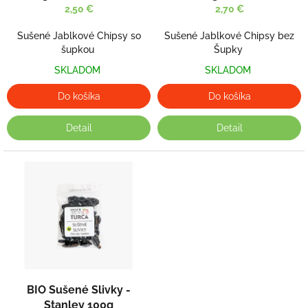
k
2,50 €
2,70 €
t
o
Sušené Jablkové Chipsy so
Sušené Jablkové Chipsy bez
v
šupkou
Šupky
SKLADOM
SKLADOM
Do košíka
Do košíka
Detail
Detail
BIO Sušené Slivky -
Stanley 100g