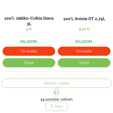
100% Jablko-Cvikla štava
100% Arónia OT 0,75L
3L
9,20 €
9 €
SKLADOM
SKLADOM
Do košíka
Do košíka
Detail
Detail
Načítať 1 ďalšiu
S
1
2
t
O
r
13
položiek celkom
v
á
l
Hore
n
á
k