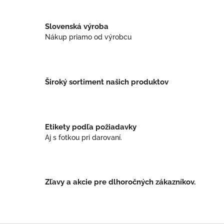
o
d
v
a
a
c
Slovenská výroba
n
i
Nákup priamo od výrobcu
i
e
e
p
r
v
k
Široký sortiment našich produktov
y
v
ý
p
Etikety podľa požiadavky
i
Aj s fotkou pri darovaní.
s
u
Zľavy a akcie pre dlhoročných zákazníkov.