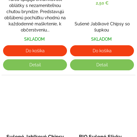
2,50 €
oblátky s nezameniteľnou
chuťou bryndze. Predstavujú
obľúbenú pochúťku vhodnú na
každodenné maškrtenie, k
Sušené Jablkové Chipsy so
občerstveniu...
šupkou
SKLADOM
SKLADOM
Do košíka
Do košíka
Detail
Detail
Sušené Jablkové Chipsy
BIO Sušené Slivky -