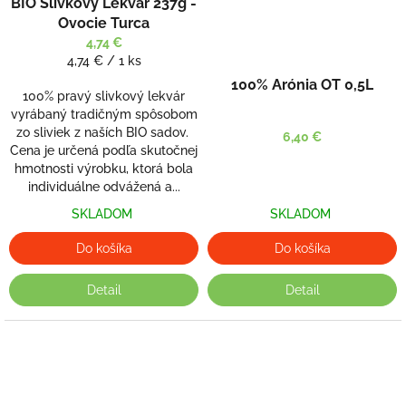
BIO Slivkový Lekvár 237g -
Ovocie Turca
4,74 €
Jednotková
4,74 € / 1 ks
cena:
100% Arónia OT 0,5L
100% pravý slivkový lekvár
vyrábaný tradičným spôsobom
zo sliviek z naších BIO sadov.
6,40 €
Cena je určená podľa skutočnej
hmotnosti výrobku, ktorá bola
individuálne odvážená a...
SKLADOM
SKLADOM
Do košíka
Do košíka
Detail
Detail