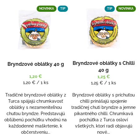
r
V
NOVINKA
TIP
TIP
NOVINKA
o
ý
d
p
u
i
k
s
t
p
o
r
v
o
d
Bryndzové oblátky s Chilli
Bryndzové oblátky 40 g
u
40 g
k
1,20 €
1,25 €
t
Jednotková
1,20 € / 1 ks
Jednotková
1,25 € / 1 ks
o
cena:
cena:
v
Tradičné bryndzové oblátky z
Bryndzové oblátky s príchuťou
Turca spájajú chrumkavosť
chilli prinášajú spojenie
oblátky s nezameniteľnou
tradičnej chuti bryndze a jemne
chuťou bryndze. Predstavujú
pikantného chilli. Chrumkavá
obľúbenú pochúťku vhodnú na
pochúťka z Turca osloví
každodenné maškrtenie, k
všetkých, ktorí radi objavujú
občerstveniu...
nové...