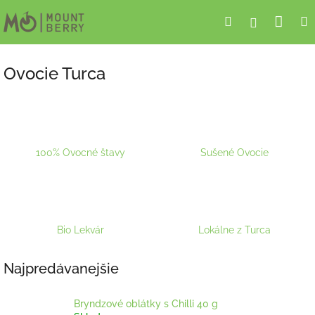
Prejsť
Nák
Hľadať
Prihlásen
na
obsah
koší
Ovocie Turca
100% Ovocné štavy
Sušené Ovocie
Bio Lekvár
Lokálne z Turca
Najpredávanejšie
Bryndzové oblátky s Chilli 40 g