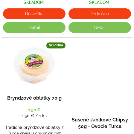
SKLADOM
SKLADOM
Do košíka
Do košíka
Detail
Detail
NOVINKA
Bryndzové oblátky 70 g
1,50 €
Jednotková
1,50 € / 1 ks
Sušené Jablkové Chipsy
cena:
50g - Ovocie Turca
Tradičné bryndzové oblátky z
Turca spájajú chrumkavosť