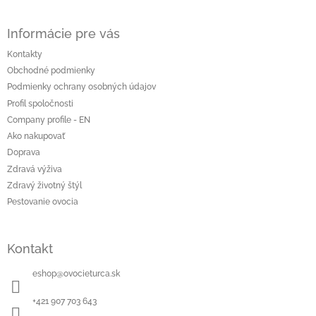
Z
á
Informácie pre vás
p
ä
Kontakty
t
Obchodné podmienky
i
Podmienky ochrany osobných údajov
e
Profil spoločnosti
Company profile - EN
Ako nakupovať
Doprava
Zdravá výživa
Zdravý životný štýl
Pestovanie ovocia
Kontakt
eshop
@
ovocieturca.sk
+421 907 703 643