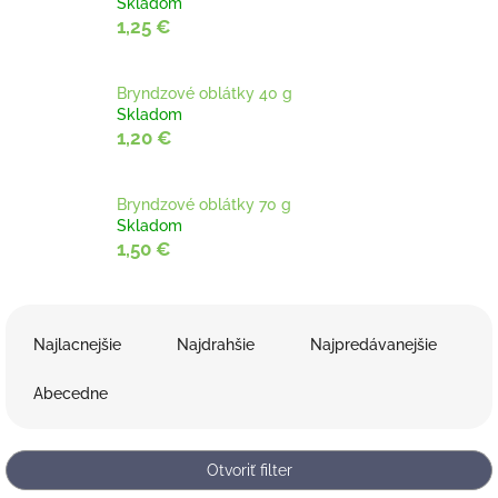
Skladom
1,25 €
Bryndzové oblátky 40 g
Skladom
1,20 €
Bryndzové oblátky 70 g
Skladom
1,50 €
R
a
Najlacnejšie
Najdrahšie
Najpredávanejšie
d
e
Abecedne
n
i
e
Otvoriť filter
p