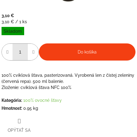
3,10 €
Jednotková
3,10 € / 1 ks
cena:
Skladom
Do košíka
100% cviklová šťava, pasterizovaná. Vyrobená len z čistej zeleniny
(červená repa). 500 ml balenie.
Zloženie: cviklová šťava NFC 100%
Kategória
:
100% ovocné šťavy
Hmotnosť
:
0.95 kg
OPÝTAŤ SA