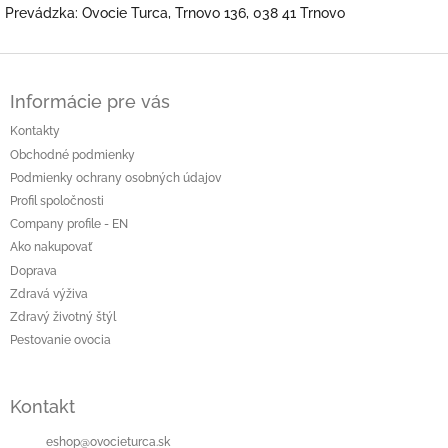
Prevádzka: Ovocie Turca, Trnovo 136, 038 41 Trnovo
Z
á
Informácie pre vás
p
ä
Kontakty
t
Obchodné podmienky
i
Podmienky ochrany osobných údajov
e
Profil spoločnosti
Company profile - EN
Ako nakupovať
Doprava
Zdravá výživa
Zdravý životný štýl
Pestovanie ovocia
Kontakt
eshop
@
ovocieturca.sk