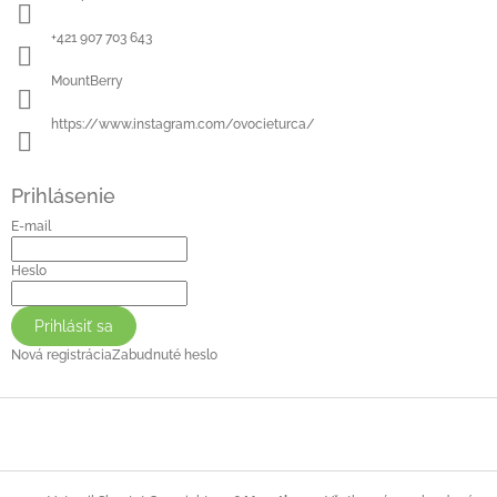
+421 907 703 643
MountBerry
https://www.instagram.com/ovocieturca/
Prihlásenie
E-mail
Heslo
Prihlásiť sa
Nová registrácia
Zabudnuté heslo