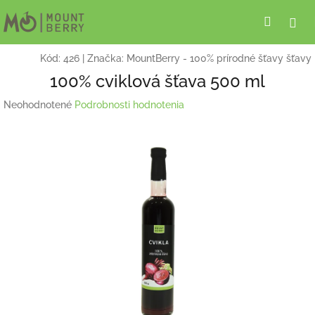
Prejsť
Hľadať
Pri
na
obsah
Kód:
426
|
Značka:
MountBerry - 100% prírodné šťavy šťavy
100% cviklová šťava 500 ml
Priemerné
Neohodnotené
Podrobnosti hodnotenia
hodnotenie
produktu
je
0,0
z
5
hviezdičiek.