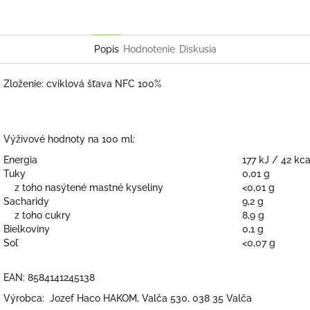
Popis
Hodnotenie
Diskusia
Zloženie: cviklová šťava NFC 100%
Výživové hodnoty na 100 ml:
Energia
177 kJ / 42 kca
Tuky
0,01 g
z toho nasýtené mastné kyseliny
<0,01 g
Sacharidy
9,2 g
z toho cukry
8,9 g
Bielkoviny
0,1 g
Soľ
<0,07 g
EAN: 8584141245138
Výrobca: Jozef Haco HAKOM, Valča 530, 038 35 Valča