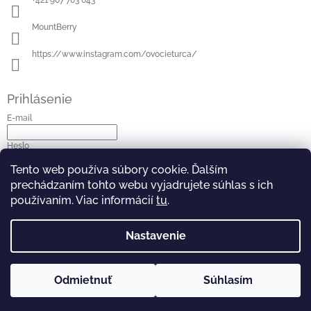
MountBerry
https://www.instagram.com/ovocieturca/
Prihlásenie
E-mail
Heslo
Tento web používa súbory cookie. Ďalším
Prihlásiť sa
prechádzaním tohto webu vyjadrujete súhlas s ich
používaním. Viac informácií
tu
.
Nová registrácia
Zabudnuté heslo
Nastavenie
Odmietnuť
Súhlasím
Copyright 2026
Mountberry
. Všetky práva vyhradené.
Vytvoril Shoptet