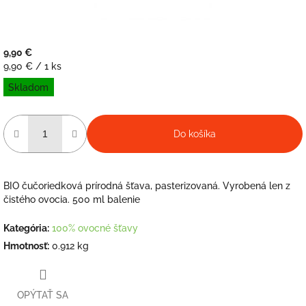
9,90 €
Jednotková
9,90 € / 1 ks
cena:
Skladom
Do košíka
BIO čučoriedková prírodná šťava, pasterizovaná. Vyrobená len z
čistého ovocia. 500 ml balenie
Kategória
:
100% ovocné šťavy
Hmotnosť
:
0.912 kg
OPÝTAŤ SA