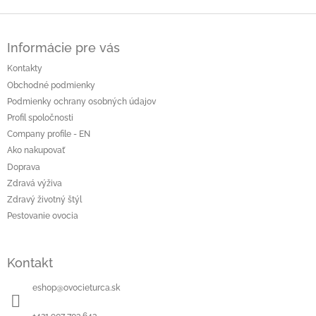
Z
á
Informácie pre vás
p
ä
Kontakty
t
Obchodné podmienky
i
Podmienky ochrany osobných údajov
e
Profil spoločnosti
Company profile - EN
Ako nakupovať
Doprava
Zdravá výživa
Zdravý životný štýl
Pestovanie ovocia
Kontakt
eshop
@
ovocieturca.sk
+421 907 703 643