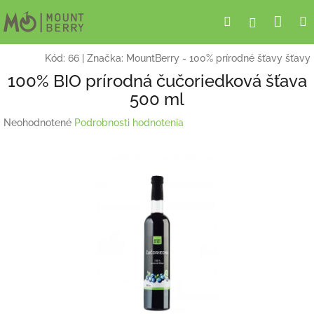
Prejsť
Nák
Hľadať
Prihlásen
na
obsah
koší
Kód:
66
|
Značka:
MountBerry - 100% prírodné šťavy šťavy
100% BIO prírodná čučoriedková šťava
500 ml
Priemerné
Neohodnotené
Podrobnosti hodnotenia
hodnotenie
produktu
je
0,0
z
5
hviezdičiek.