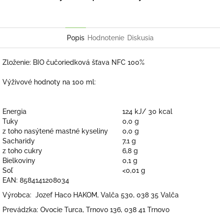
Popis
Hodnotenie
Diskusia
Zloženie: BIO čučoriedková šťava NFC 100%
Výživové hodnoty na 100 ml:
Energia
124 kJ/ 30 kcal
Tuky
0,0 g
z toho nasýtené mastné kyseliny
0,0 g
Sacharidy
7,1 g
z toho cukry
6,8 g
Bielkoviny
0,1 g
Soľ
<0,01 g
EAN: 8584141208034
Výrobca: Jozef Haco HAKOM, Valča 530, 038 35 Valča
Prevádzka: Ovocie Turca, Trnovo 136, 038 41 Trnovo