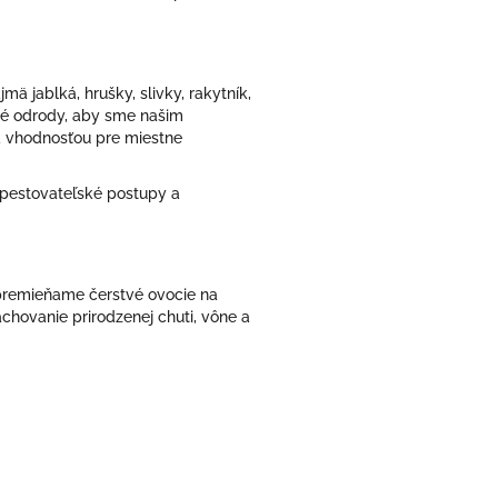
 jablká, hrušky, slivky, rakytník,
vé odrody, aby sme našim
a vhodnosťou pre miestne
 pestovateľské postupy a
premieňame čerstvé ovocie na
chovanie prirodzenej chuti, vône a