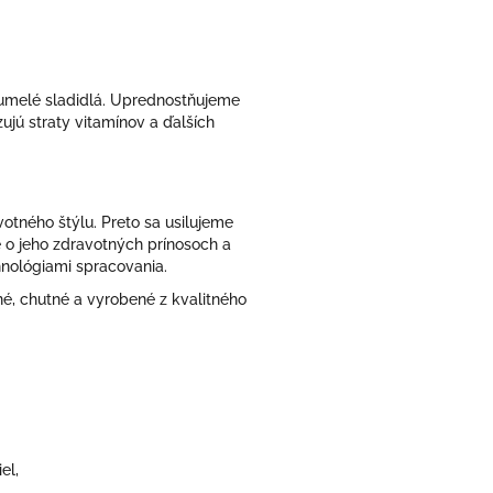
 umelé sladidlá. Uprednostňujeme
ujú straty vitamínov a ďalších
votného štýlu. Preto sa usilujeme
 o jeho zdravotných prínosoch a
hnológiami spracovania.
né, chutné a vyrobené z kvalitného
el,