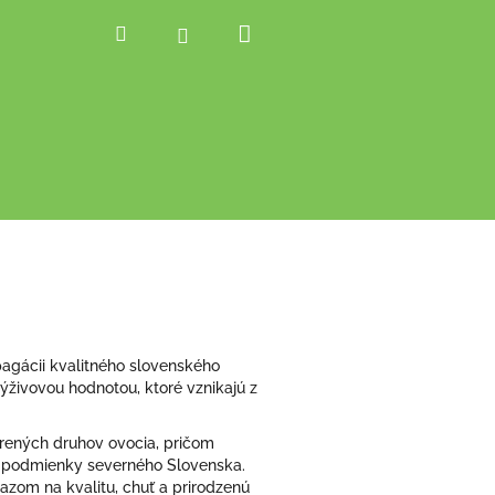
Nákupný
Hľadať
Prihlásenie
košík
pagácii kvalitného slovenského
ýživovou hodnotou, ktoré vznikajú z
rených druhov ovocia, pričom
 podmienky severného Slovenska.
zom na kvalitu, chuť a prirodzenú