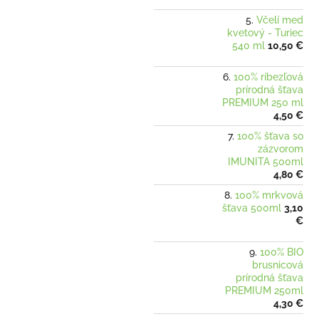
Včelí med
kvetový - Turiec
540 ml
10,50 €
100% ríbezľová
prírodná šťava
PREMIUM 250 ml
4,50 €
100% šťava so
zázvorom
IMUNITA 500ml
4,80 €
100% mrkvová
šťava 500ml
3,10
€
100% BIO
brusnicová
prírodná šťava
PREMIUM 250ml
4,30 €