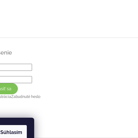
senie
ásiť sa
strácia
Zabudnuté heslo
Súhlasím