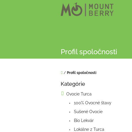
Prejsť
na
obsah
Profil spoločnosti
Domov
/
Profil spoločnosti
B
Kategórie
o
Preskočiť
kategórie
č
Ovocie Turca
n
100% Ovocné štavy
ý
p
Sušené Ovocie
a
Bio Lekvár
n
e
Lokálne z Turca