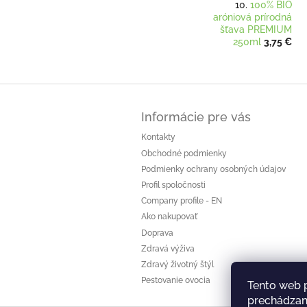
100% BIO
aróniová prírodná
šťava PREMIUM
250ml
3,75 €
Z
á
Informácie pre vás
p
ä
Kontakty
t
Obchodné podmienky
i
Podmienky ochrany osobných údajov
e
Profil spoločnosti
Company profile - EN
Ako nakupovať
Doprava
Zdravá výživa
Zdravý životný štýl
Pestovanie ovocia
Tento web 
prechádzaní