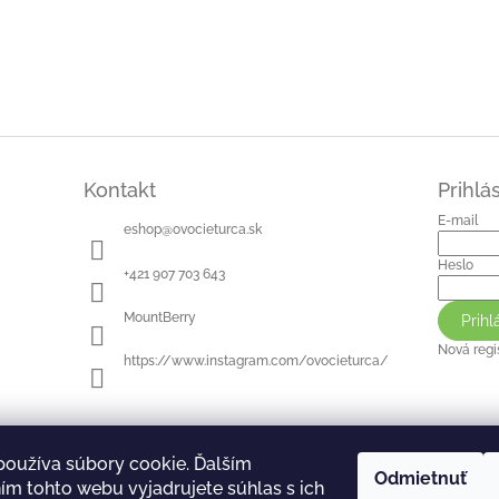
Kontakt
Prihlá
E-mail
eshop
@
ovocieturca.sk
Heslo
+421 907 703 643
MountBerry
Prihl
Nová regi
https://www.instagram.com/ovocieturca/
používa súbory cookie. Ďalším
Odmietnuť
m tohto webu vyjadrujete súhlas s ich