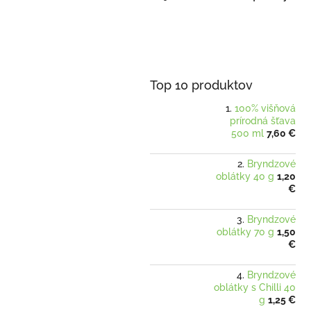
Top 10 produktov
100% višňová
prírodná šťava
500 ml
7,60 €
Bryndzové
oblátky 40 g
1,20
€
Bryndzové
oblátky 70 g
1,50
€
Bryndzové
oblátky s Chilli 40
g
1,25 €