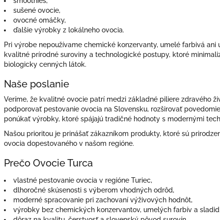
smoothies,
sušené ovocie,
ovocné omáčky,
ďalšie výrobky z lokálneho ovocia.
Pri výrobe nepoužívame chemické konzervanty, umelé farbivá ani
kvalitné prírodné suroviny a technologické postupy, ktoré minimaliz
biologicky cenných látok.
Naše poslanie
Veríme, že kvalitné ovocie patrí medzi základné piliere zdravého ži
podporovať pestovanie ovocia na Slovensku, rozširovať povedomie
ponúkať výrobky, ktoré spájajú tradičné hodnoty s modernými tec
Našou prioritou je prinášať zákazníkom produkty, ktoré sú prirodze
ovocia dopestovaného v našom regióne.
Prečo Ovocie Turca
vlastné pestovanie ovocia v regióne Turiec,
dlhoročné skúsenosti s výberom vhodných odrôd,
moderné spracovanie pri zachovaní výživových hodnôt,
výrobky bez chemických konzervantov, umelých farbív a sladidi
dôraz na kvalitu, čerstvosť a slovenský pôvod surovín.