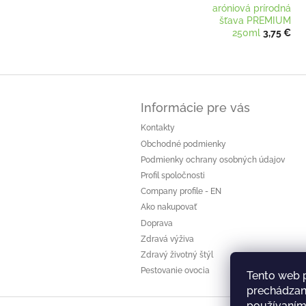
aróniová prírodná
šťava PREMIUM
250ml
3,75 €
Z
á
Informácie pre vás
p
ä
Kontakty
t
Obchodné podmienky
i
Podmienky ochrany osobných údajov
e
Profil spoločnosti
Company profile - EN
Ako nakupovať
Doprava
Zdravá výživa
Zdravý životný štýl
Pestovanie ovocia
Tento web 
prechádzaní
používaním.