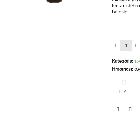
z
len z čistého
5
balenie
hviezdičiek.
Kategória
:
10
Hmotnosť
:
0.
TLAČ
Twitter
Face