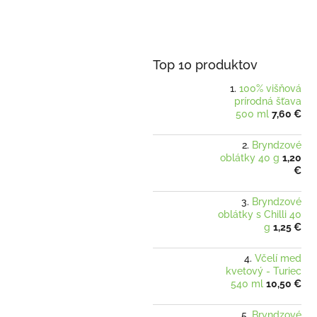
Top 10 produktov
100% višňová
prírodná šťava
500 ml
7,60 €
Bryndzové
oblátky 40 g
1,20
€
Bryndzové
oblátky s Chilli 40
g
1,25 €
Včelí med
kvetový - Turiec
540 ml
10,50 €
Bryndzové