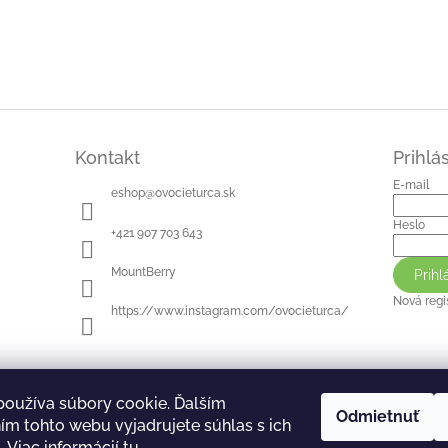
Kontakt
Prihlá
E-mail
eshop
@
ovocieturca.sk
Heslo
+421 907 703 643
MountBerry
Prihl
Nová regi
https://www.instagram.com/ovocieturca/
používa súbory cookie. Ďalším
Odmietnuť
m tohto webu vyjadrujete súhlas s ich
 Viac informácií
tu
.