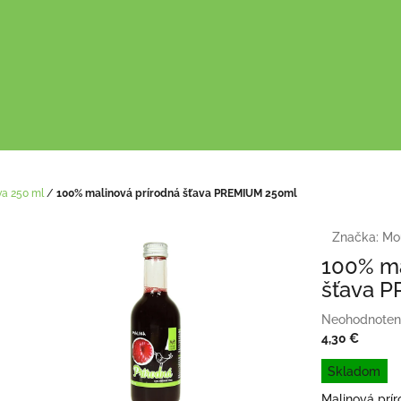
va 250 ml
/
100% malinová prírodná šťava PREMIUM 250ml
Značka:
Mou
100% ma
šťava 
Priemerné
Neohodnoten
hodnotenie
4,30 €
produktu
Jednotková
Skladom
je
cena:
0,0
Malinová prír