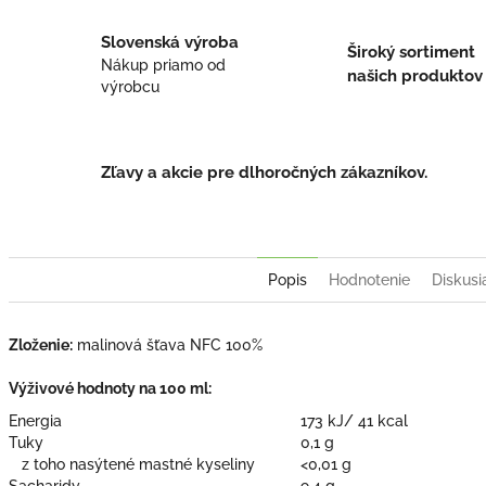
Slovenská výroba
Široký sortiment
Nákup priamo od
našich produktov
výrobcu
Zľavy a akcie pre dlhoročných zákazníkov.
Popis
Hodnotenie
Diskusi
Zloženie:
malinová šťava NFC 100%
Výživové hodnoty na 100 ml:
Energia
173 kJ/ 41 kcal
Tuky
0,1 g
z toho nasýtené mastné kyseliny
<0,01 g
Sacharidy
9,4 g