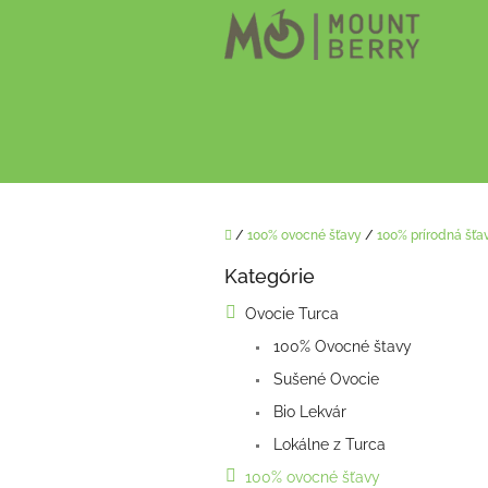
Prejsť
na
obsah
Domov
/
100% ovocné šťavy
/
100% prírodná šťa
B
Kategórie
o
Preskočiť
kategórie
č
Ovocie Turca
n
100% Ovocné štavy
ý
p
Sušené Ovocie
a
Bio Lekvár
n
e
Lokálne z Turca
l
100% ovocné šťavy