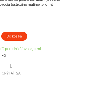
 ovocia (ostružina malina). 250 ml
Do košíka
0% prírodná šťava 250 ml
5 kg
OPÝTAŤ SA
book