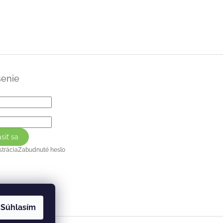
senie
ásiť sa
strácia
Zabudnuté heslo
Súhlasím