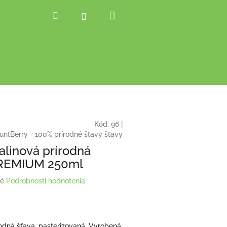
Nákupný
Hľadať
Prihlásenie
košík
Kód:
96
|
ntBerry - 100% prírodné šťavy šťavy
linová prírodná
PREMIUM 250ml
é
Podrobnosti hodnotenia
odná šťava, pasterizovaná. Vyrobená