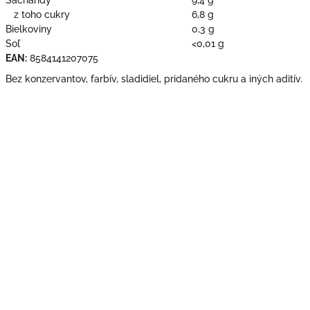
z toho cukry
6,8 g
Bielkoviny
0,3 g
Soľ
<0,01 g
EAN:
8584141207075
Bez konzervantov, farbív, sladidiel, pridaného cukru a iných aditív.