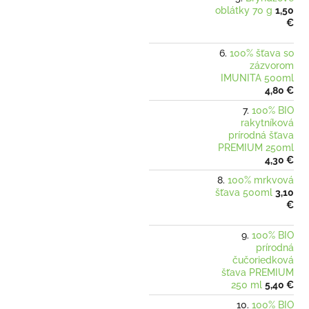
oblátky 70 g
1,50
€
100% šťava so
zázvorom
IMUNITA 500ml
4,80 €
100% BIO
rakytníková
prírodná šťava
PREMIUM 250ml
4,30 €
100% mrkvová
šťava 500ml
3,10
€
100% BIO
prírodná
čučoriedková
šťava PREMIUM
250 ml
5,40 €
100% BIO