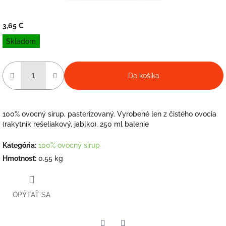
3,65 €
Jednotková
Skladom
cena:
Do košíka
100% ovocný sirup, pasterizovaný. Vyrobené len z čistého ovocia
(rakytník rešeliakový, jablko). 250 ml balenie
Kategória
:
100% ovocný sirup
Hmotnosť
:
0.55 kg
OPÝTAŤ SA