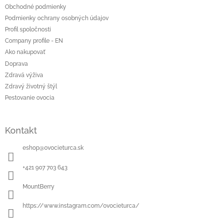
t
Obchodné podmienky
i
Podmienky ochrany osobných údajov
e
Profil spoločnosti
Company profile - EN
Ako nakupovať
Doprava
Zdravá výživa
Zdravý životný štýl
Pestovanie ovocia
Kontakt
eshop
@
ovocieturca.sk
+421 907 703 643
MountBerry
https://www.instagram.com/ovocieturca/