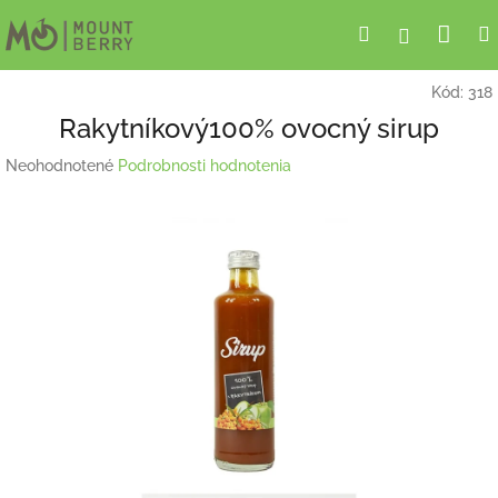
Prejsť
Nák
Hľadať
Prihlásen
na
obsah
koší
Kód:
318
Rakytníkový100% ovocný sirup
Priemerné
Neohodnotené
Podrobnosti hodnotenia
hodnotenie
produktu
je
0,0
z
5
hviezdičiek.