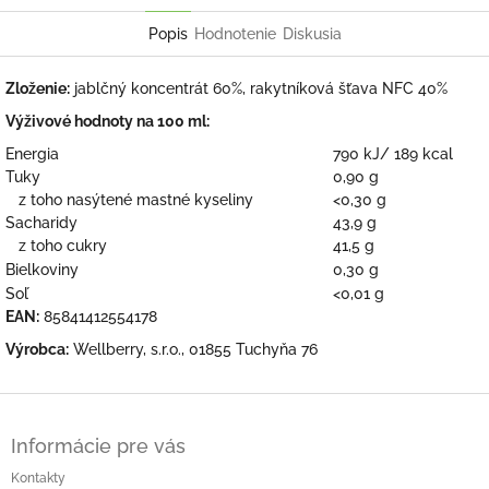
Popis
Hodnotenie
Diskusia
Zloženie:
jablčný koncentrát 60%, rakytníková šťava NFC 40%
Výživové hodnoty na 100 ml:
Energia
790 kJ/ 189 kcal
Tuky
0,90 g
z toho nasýtené mastné kyseliny
<0,30 g
Sacharidy
43,9 g
z toho cukry
41,5 g
Bielkoviny
0,30 g
Soľ
<0,01 g
EAN:
85841412554178
Výrobca:
Wellberry, s.r.o., 01855 Tuchyňa 76
Z
á
Informácie pre vás
p
ä
Kontakty