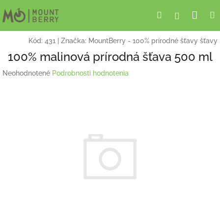
Prejsť
Nák
Hľadať
Prihlásen
na
obsah
koší
Kód:
431
|
Značka:
MountBerry - 100% prírodné šťavy šťavy
100% malinová prírodná šťava 500 ml
Priemerné
Neohodnotené
Podrobnosti hodnotenia
hodnotenie
produktu
je
0,0
z
5
hviezdičiek.