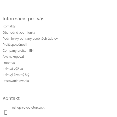
Z
á
Informácie pre vás
p
ä
Kontakty
t
Obchodné podmienky
i
Podmienky ochrany osobných údajov
e
Profil spoločnosti
Company profile - EN
Ako nakupovať
Doprava
Zdravá výživa
Zdravý životný štýl
Pestovanie ovocia
Kontakt
eshop
@
ovocieturca.sk