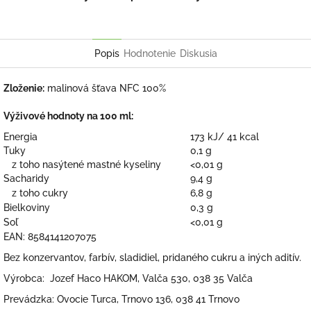
Popis
Hodnotenie
Diskusia
Zloženie:
malinová šťava NFC 100%
Výživové hodnoty na 100 ml:
Energia
173 kJ/ 41 kcal
Tuky
0,1 g
z toho nasýtené mastné kyseliny
<0,01 g
Sacharidy
9,4 g
z toho cukry
6,8 g
Bielkoviny
0,3 g
Soľ
<0,01 g
EAN:
8584141207075
Bez konzervantov, farbív, sladidiel, pridaného cukru a iných aditív.
Výrobca: Jozef Haco HAKOM, Valča 530, 038 35 Valča
Prevádzka: Ovocie Turca, Trnovo 136, 038 41 Trnovo