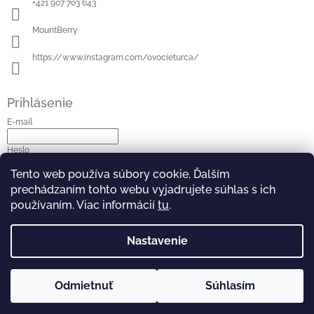
+421 907 703 643
MountBerry
https://www.instagram.com/ovocieturca/
Prihlásenie
E-mail
Heslo
Tento web používa súbory cookie. Ďalším
Prihlásiť sa
prechádzaním tohto webu vyjadrujete súhlas s ich
používaním. Viac informácií
tu
.
Nová registrácia
Zabudnuté heslo
Nastavenie
Odmietnuť
Súhlasím
Copyright 2026
Mountberry
. Všetky práva vyhradené.
Vytvoril Shoptet